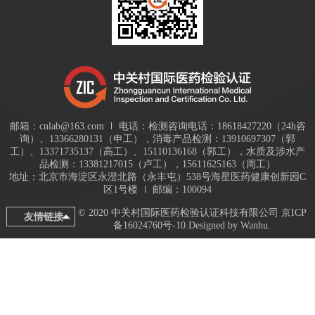
邮箱：cnlab@163.com
电话：检测咨询电话：18618427220（24h咨
询）、13366280131（申工），消毒产品检测：13910697307（郭
工）、13371735137（高工）、15110136168（郭工），水质及涉水产
品检测：13381217015（卢工），15611625163（周工）
地址：北京市海淀区永澄北路（永丰屯）538号海星医药健康创新园C
区1号楼
邮编：100094
© 2020 中关村国际医药检验认证科技有限公司
京ICP
友情链接
备16024760号-10
.Designed by
Wanhu
.