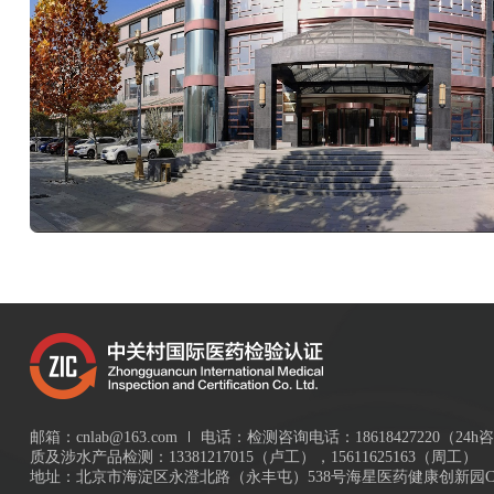
邮箱：cnlab@163.com
电话：检测咨询电话：18618427220（24h咨
质及涉水产品检测：13381217015（卢工），15611625163（周工）
地址：北京市海淀区永澄北路（永丰屯）538号海星医药健康创新园C