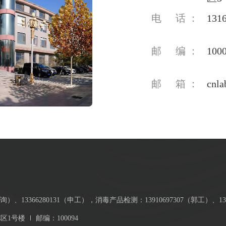
电
话
：
131
邮
编
：
100
邮
箱
：
cnl
询）、13366280131（申工），消毒产品检测：13910697307（郭工）、133
区1号楼
邮编：100094