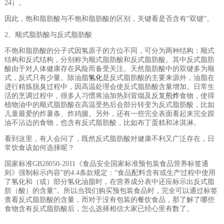
24）。
因此，饱和脂肪酸与不饱和脂肪酸的区别，关键看是否含有“双键”。
2、顺式脂肪酸与反式脂肪酸
不饱和脂肪酸的分子式因氢原子的方位不同，可分为两种结构：顺式
结构和反式结构，分别称为顺式脂肪酸和反式脂肪酸。其中反式脂肪
酸由于对人体健康存在风险而备受关注。天然脂肪酸中的双键多为顺
式，反式只有少量。除油脂
氢化
是反式脂肪酸的主要来源外，油脂在
进行精炼脱臭过程中，因高温处理会使反式脂肪酸含量增加。日常生
活的烹调过程中，很多人习惯将油加热到冒烟及反复
煎炸
食物，使得
植物油中的顺式脂肪酸在高温受热后会部分转变为反式脂肪酸，比如
儿童最爱的炸薯条、炸鸡腿。另外，还有一些完全表面看起来完全跟
油不沾边的食物，也含有反式脂肪酸，比如布丁蛋糕和冰淇淋。
看到这里，有人会问了，既然反式脂肪酸对健康不利又广泛存在，日
常饮食该如何选择呢？
国家标准GB28050-2011《食品安全国家标准预包装食品营养标签通
则》强制标示内容”的4.4条款规定：“食品配料含有或生产过程中使用
了氢化和（或）部分氢化油脂时，在营养成分表中还应标示出反式脂
肪（酸）的含量”。所以当我们购买预包装食品时，完全可以通过标签
查看反式脂肪酸的含量，而对于没有包装的餐饮食品，那了解了哪些
食物含有反式脂肪酸后，怎么选择相信大家已经心里有数了。