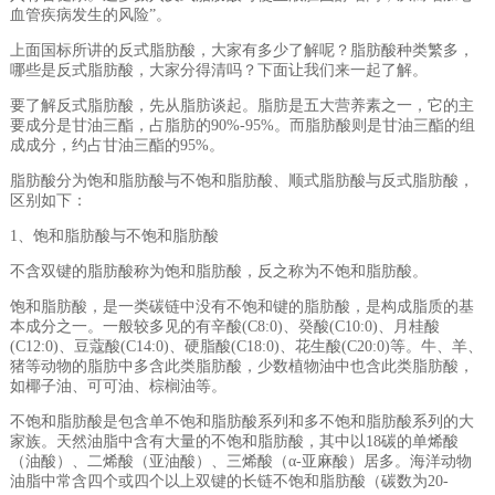
血管疾病发生的风险”。
上面国标所讲的反式脂肪酸，大家有多少了解呢？脂肪酸种类繁多，
哪些是反式脂肪酸，大家分得清吗？下面让我们来一起了解。
要了解反式脂肪酸，先从脂肪谈起。脂肪是五大营养素之一，它的主
要成分是甘油三酯，占脂肪的90%-95%。而脂肪酸则是甘油三酯的组
成成分，约占甘油三酯的95%。
脂肪酸分为饱和脂肪酸与不饱和脂肪酸、顺式脂肪酸与反式脂肪酸，
区别如下：
1、饱和脂肪酸与不饱和脂肪酸
不含双键的脂肪酸称为饱和脂肪酸，反之称为不饱和脂肪酸。
饱和脂肪酸，是一类碳链中没有不饱和键的脂肪酸，是构成脂质的基
本成分之一。一般较多见的有辛酸(C8:0)、癸酸(C10:0)、月桂酸
(C12:0)、豆蔻酸(C14:0)、硬脂酸(C18:0)、花生酸(C20:0)等。牛、羊、
猪等动物的脂肪中多含此类脂肪酸，少数植物油中也含此类脂肪酸，
如椰子油、可可油、棕榈油等。
不饱和脂肪酸是包含单不饱和脂肪酸系列和多不饱和脂肪酸系列的大
家族。天然油脂中含有大量的不饱和脂肪酸，其中以18碳的单烯酸
（油酸）、二烯酸（亚油酸）、三烯酸（α-亚麻酸）居多。海洋动物
油脂中常含四个或四个以上双键的长链不饱和脂肪酸（碳数为20-