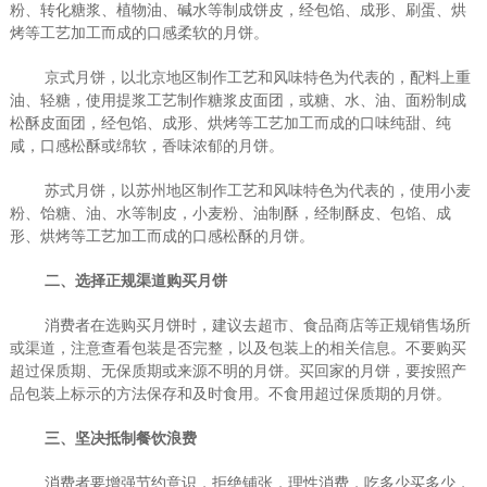
粉、转化糖浆、植物油、碱水等制成饼皮，经包馅、成形、刷蛋、烘
烤等工艺加工而成的口感柔软的月饼。
京式月饼，以北京地区制作工艺和风味特色为代表的，配料上重
油、轻糖，使用提浆工艺制作糖浆皮面团，或糖、水、油、面粉制成
松酥皮面团，经包馅、成形、烘烤等工艺加工而成的口味纯甜、纯
咸，口感松酥或绵软，香味浓郁的月饼。
苏式月饼，以苏州地区制作工艺和风味特色为代表的，使用小麦
粉、饴糖、油、水等制皮，小麦粉、油制酥，经制酥皮、包馅、成
形、烘烤等工艺加工而成的口感松酥的月饼。
二、选择正规渠道购买月饼
消费者在选购买月饼时，建议去超市、食品商店等正规销售场所
或渠道，注意查看包装是否完整，以及包装上的相关信息。不要购买
超过保质期、无保质期或来源不明的月饼。买回家的月饼，要按照产
品包装上标示的方法保存和及时食用。不食用超过保质期的月饼。
三、坚决抵制餐饮浪费
消费者要增强节约意识，拒绝铺张，理性消费，吃多少买多少，